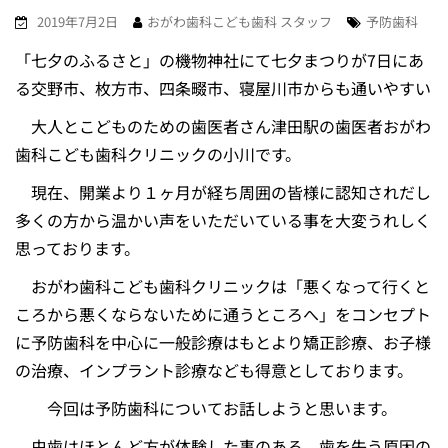
2019年7月2日
おがわ歯科こども歯科 スタッフ
予防歯科
「七夕のふるさと」の機物神社にて七夕まつりが7日にあ
る交野市、枚方市、四条畷市、寝屋川市からも通いやすい
大人とこどものための歯医者さん津田駅の歯医者おがわ
歯科こども歯科クリニックの小川です。
現在、開業より１ヶ月が経ち周囲の皆様に認知されだし
多くの方から温かい声をいただいている事を大変うれしく
思っております。
おがわ歯科こども歯科クリニックは「悪くなって行くと
ころから悪くならないために通うところへ」をコンセプト
に予防歯科を中心に一般診療はもとより矯正診療、お子様
の治療、インプラント診療なども得意としております。
今回は予防歯科についてお話しようと思います。
虫歯はほとんど方が体験した事のある、歯を失う原因の