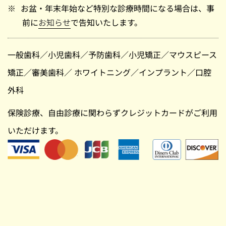
お盆・年末年始など特別な診療時間になる場合は、事
前に
お知らせ
で告知いたします。
一般歯科
／
小児歯科
／
予防歯科
／
小児矯正
／
マウスピース
矯正
／
審美歯科
／
ホワイトニング
／
インプラント
／
口腔
外科
保険診療、自由診療に関わらずクレジットカードがご利用
いただけます。