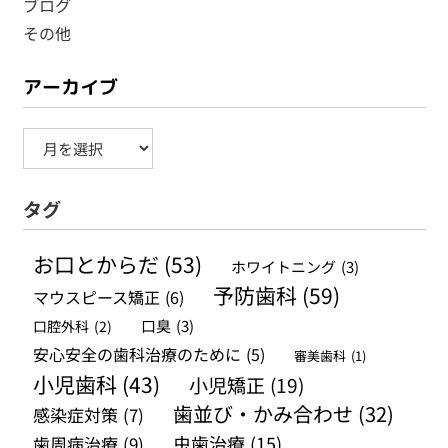
ブログ
その他
アーカイブ
ア
ー
タグ
カ
イ
お口とからだ
(53)
ホワイトニング
(3)
ブ
予防歯科
(59)
マウスピース矯正
(6)
口腔外科
(2)
口臭
(3)
安心安全の歯科治療のために
(5)
審美歯科
(1)
小児歯科
(43)
小児矯正
(19)
歯並び・かみ合わせ
(32)
感染症対策
(7)
虫歯治療
(15)
歯周病治療
(9)