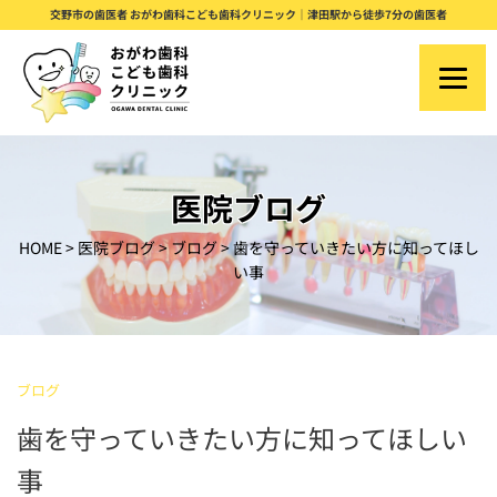
S
交野市の歯医者 おがわ歯科こども歯科クリニック｜津田駅から徒歩7分の歯医者
k
i
p
t
o
医院ブログ
c
HOME
>
医院ブログ
>
ブログ
>
歯を守っていきたい方に知ってほし
o
い事
n
t
e
ブログ
n
歯を守っていきたい方に知ってほしい
t
事