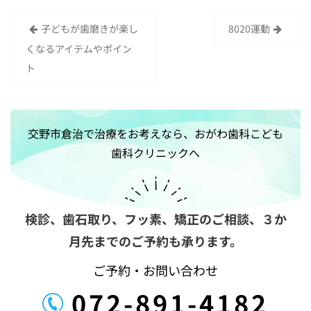
子どもが歯磨きが楽し
8020運動
投
くなるアイテムやポイン
稿
ト
ナ
ビ
ゲ
交野市倉治で治療をお考えなら、おがわ歯科こども
ー
歯科クリニックへ
シ
ョ
ン
検診、歯石取り、フッ素、矯正のご相談、
３か
月先までのご予約も承ります。
ご予約・お問い合わせ
072-891-4182