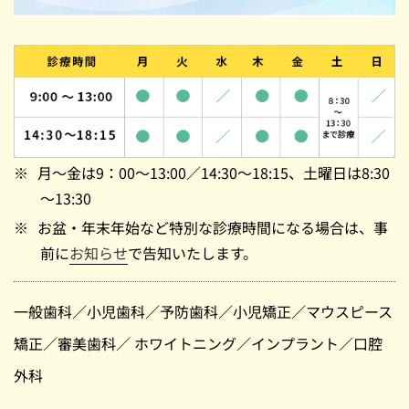
月～金は9：00～13:00／14:30～18:15、土曜日は8:30
～13:30
お盆・年末年始など特別な診療時間になる場合は、事
前に
お知らせ
で告知いたします。
一般歯科
／
小児歯科
／
予防歯科
／
小児矯正
／
マウスピース
矯正
／
審美歯科
／
ホワイトニング
／
インプラント
／
口腔
外科