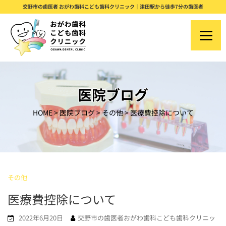
S
交野市の歯医者 おがわ歯科こども歯科クリニック｜津田駅から徒歩7分の歯医者
k
i
p
t
o
医院ブログ
c
HOME
>
医院ブログ
>
その他
>
医療費控除について
o
n
t
e
その他
n
医療費控除について
t
2022年6月20日
交野市の歯医者おがわ歯科こども歯科クリニッ