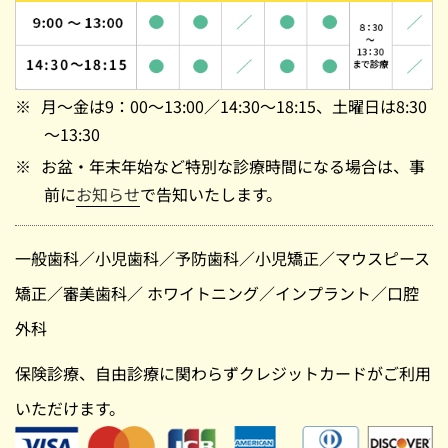
月～金は9：00～13:00／14:30～18:15、土曜日は8:30
～13:30
お盆・年末年始など特別な診療時間になる場合は、事
前に
お知らせ
で告知いたします。
一般歯科
／
小児歯科
／
予防歯科
／
小児矯正
／
マウスピース
矯正
／
審美歯科
／
ホワイトニング
／
インプラント
／
口腔
外科
保険診療、自由診療に関わらずクレジットカードがご利用
いただけます。