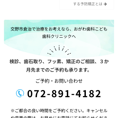
稿
する予防矯正とは
ナ
ビ
ゲ
交野市倉治で治療をお考えなら、おがわ歯科こども
ー
歯科クリニックへ
シ
ョ
ン
検診、歯石取り、フッ素、矯正のご相談、
３か
月先までのご予約も承ります。
ご予約・お問い合わせ
072-891-4182
※ご都合の良い時間をご予約ください。キャンセル
や変更の際は、お早めにお電話にてお知らせくださ