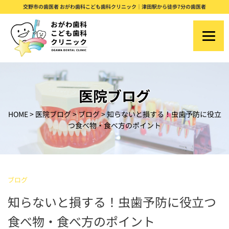
S
交野市の歯医者 おがわ歯科こども歯科クリニック｜津田駅から徒歩7分の歯医者
k
i
p
t
o
医院ブログ
c
HOME
>
医院ブログ
>
ブログ
>
知らないと損する！虫歯予防に役立
o
つ食べ物・食べ方のポイント
n
t
e
ブログ
n
知らないと損する！虫歯予防に役立つ
t
食べ物・食べ方のポイント