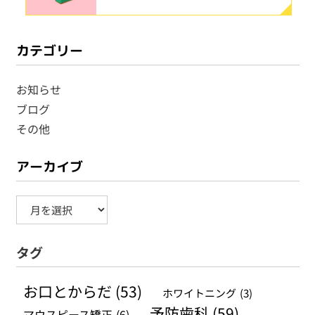
カテゴリー
お知らせ
ブログ
その他
アーカイブ
ア
ー
タグ
カ
イ
お口とからだ
(53)
ホワイトニング
(3)
ブ
予防歯科
(59)
マウスピース矯正
(6)