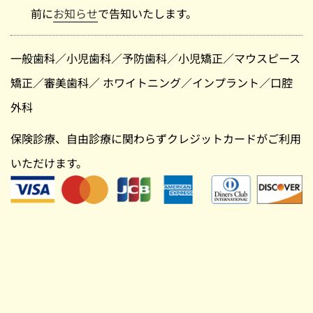
前に
お知らせ
で告知いたします。
一般歯科
／
小児歯科
／
予防歯科
／
小児矯正
／
マウスピース
矯正
／
審美歯科
／
ホワイトニング
／
インプラント
／
口腔
外科
保険診療、自由診療に関わらずクレジットカードがご利用
いただけます。