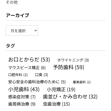
その他
アーカイブ
ア
ー
タグ
カ
イ
お口とからだ
(53)
ホワイトニング
(3)
ブ
予防歯科
(59)
マウスピース矯正
(6)
口腔外科
(2)
口臭
(3)
安心安全の歯科治療のために
(5)
審美歯科
(1)
小児歯科
(43)
小児矯正
(19)
歯並び・かみ合わせ
(32)
感染症対策
(7)
虫歯治療
(15)
歯周病治療
(9)