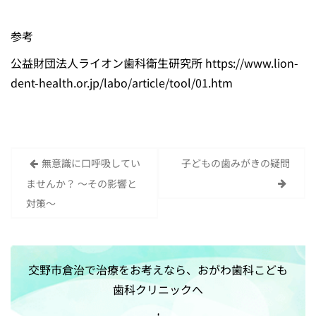
参考
公益財団法⼈ライオン⻭科衛⽣研究所 https://www.lion-
dent-health.or.jp/labo/article/tool/01.htm
無意識に口呼吸してい
子どもの歯みがきの疑問
投
ませんか？ ～その影響と
稿
対策～
ナ
ビ
ゲ
交野市倉治で治療をお考えなら、おがわ歯科こども
ー
歯科クリニックへ
シ