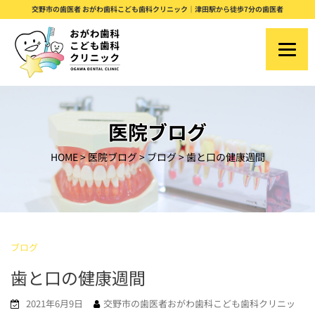
S
交野市の歯医者 おがわ歯科こども歯科クリニック｜津田駅から徒歩7分の歯医者
k
i
p
t
o
医院ブログ
c
HOME
>
医院ブログ
>
ブログ
>
⻭と⼝の健康週間
o
n
t
e
ブログ
n
⻭と⼝の健康週間
t
2021年6月9日
交野市の歯医者おがわ歯科こども歯科クリニッ