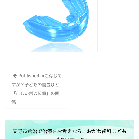
Published in
ご存じで
投
すか？子どもの歯並びと
稿
「正しい舌の位置」の関
ナ
係
ビ
ゲ
ー
交野市倉治で治療をお考えなら、おがわ歯科こども
シ