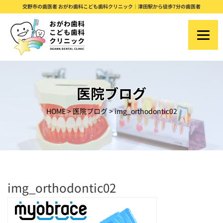
S
交野市の歯医者 おがわ歯科こども歯科クリニック｜津田駅から徒歩7分の歯医者
k
i
p
t
o
医院ブログ
c
HOME
>
医院ブログ
>
img_orthodontic02
o
n
t
e
n
img_orthodontic02
t