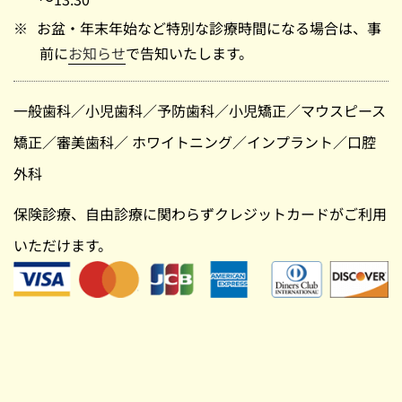
お盆・年末年始など特別な診療時間になる場合は、事
前に
お知らせ
で告知いたします。
一般歯科
／
小児歯科
／
予防歯科
／
小児矯正
／
マウスピース
矯正
／
審美歯科
／
ホワイトニング
／
インプラント
／
口腔
外科
保険診療、自由診療に関わらずクレジットカードがご利用
いただけます。