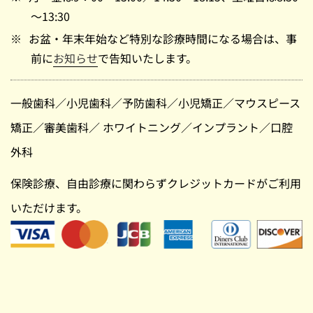
～13:30
お盆・年末年始など特別な診療時間になる場合は、事
前に
お知らせ
で告知いたします。
一般歯科
／
小児歯科
／
予防歯科
／
小児矯正
／
マウスピース
矯正
／
審美歯科
／
ホワイトニング
／
インプラント
／
口腔
外科
保険診療、自由診療に関わらずクレジットカードがご利用
いただけます。