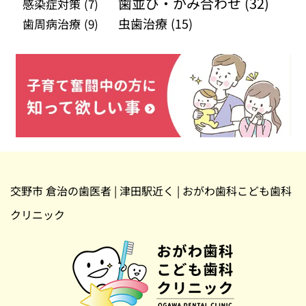
歯並び・かみ合わせ
(32)
感染症対策
(7)
虫歯治療
(15)
歯周病治療
(9)
交野市 倉治の歯医者 | 津田駅近く | おがわ歯科こども歯科
クリニック