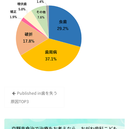
Published in
歯を失う
投
原因TOP3
稿
ナ
ビ
交野市倉治で治療をお考えなら、おがわ歯科こども