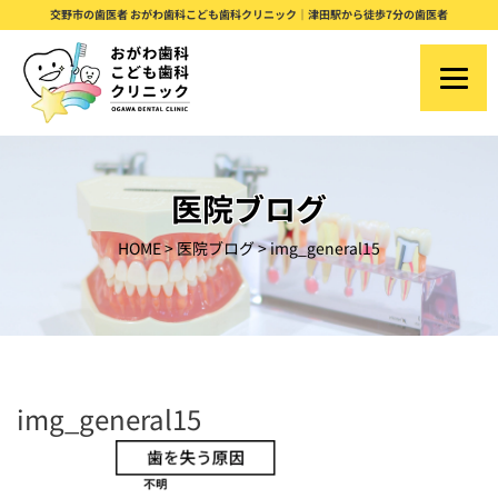
S
交野市の歯医者 おがわ歯科こども歯科クリニック｜津田駅から徒歩7分の歯医者
k
i
p
t
o
医院ブログ
c
HOME
>
医院ブログ
>
img_general15
o
n
t
e
n
img_general15
t