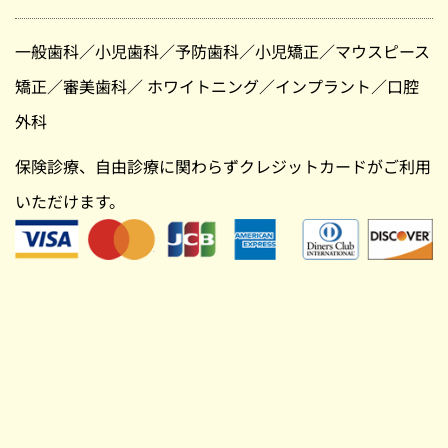
一般歯科
／
小児歯科
／
予防歯科
／
小児矯正
／
マウスピース
矯正
／
審美歯科
／
ホワイトニング
／
インプラント
／
口腔
外科
保険診療、自由診療に関わらずクレジットカードがご利用
いただけます。