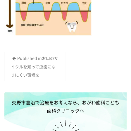
Published in
お口のサ
投
イクルを知って虫歯にな
稿
りにくい環境を
ナ
ビ
ゲ
交野市倉治で治療をお考えなら、おがわ歯科こども
ー
歯科クリニックへ
シ
ョ