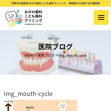
S
交野市の歯医者 おがわ歯科こども歯科クリニック｜津田駅から徒歩7分の歯医者
k
i
p
t
o
医院ブログ
c
HOME
>
医院ブログ
>
img_mouth-cycle
o
n
t
e
n
img_mouth-cycle
t