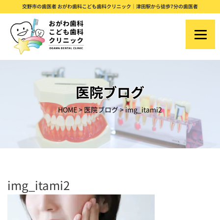
S
交野市の歯医者 おがわ歯科こども歯科クリニック｜津田駅から徒歩7分の歯医者
k
i
p
t
o
医院ブログ
c
HOME
>
医院ブログ
>
img_itami2
o
n
t
e
n
img_itami2
t