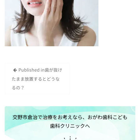
Published in
歯が抜け
投
たまま放置するとどうな
稿
るの？
ナ
ビ
ゲ
交野市倉治で治療をお考えなら、おがわ歯科こども
ー
歯科クリニックへ
シ
ョ