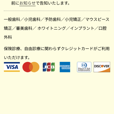
前に
お知らせ
で告知いたします。
一般歯科
／
小児歯科
／
予防歯科
／
小児矯正
／
マウスピース
矯正
／
審美歯科
／
ホワイトニング
／
インプラント
／
口腔
外科
保険診療、自由診療に関わらずクレジットカードがご利用
いただけます。