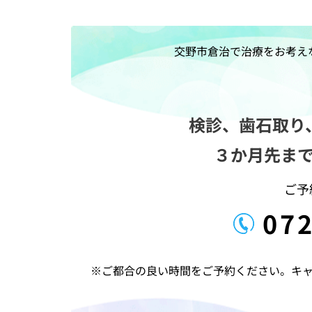
ナ
ビ
ゲ
交野市倉治で治療をお考え
ー
シ
ョ
検診、歯石取り
ン
３か月先ま
ご予
072
※ご都合の良い時間をご予約ください。キ