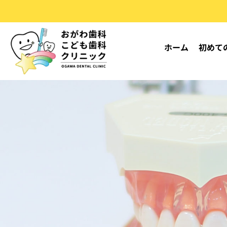
S
k
i
ホーム
初めて
p
t
o
c
o
n
t
e
n
t