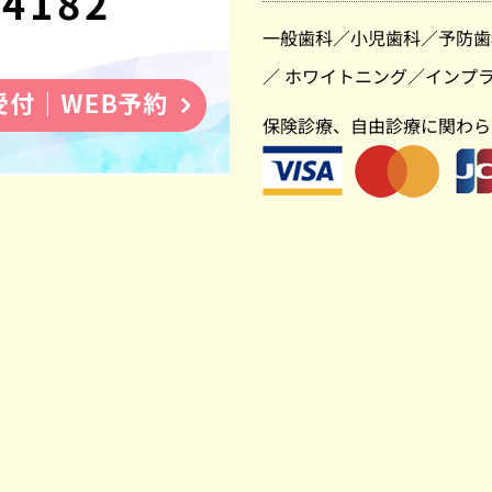
-4182
一般歯科
／
小児歯科
／
予防歯
／
ホワイトニング
／
インプ
保険診療、自由診療に関わら