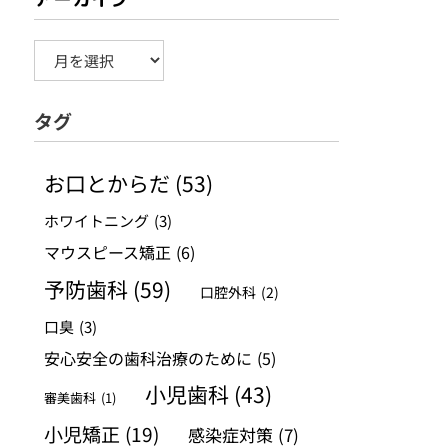
ア
ー
タグ
カ
イ
お口とからだ
(53)
ブ
ホワイトニング
(3)
マウスピース矯正
(6)
予防歯科
(59)
口腔外科
(2)
口臭
(3)
安心安全の歯科治療のために
(5)
小児歯科
(43)
審美歯科
(1)
小児矯正
(19)
感染症対策
(7)