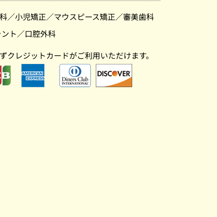
科
／
小児矯正
／
マウスピース矯正
／
審美歯科
ラント
／
口腔外科
ずクレジットカードがご利用いただけます。