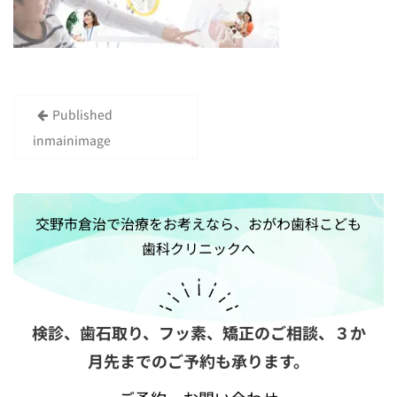
Published
投
in
mainimage
稿
ナ
ビ
交野市倉治で治療をお考えなら、おがわ歯科こども
ゲ
歯科クリニックへ
ー
シ
ョ
ン
検診、歯石取り、フッ素、矯正のご相談、
３か
月先までのご予約も承ります。