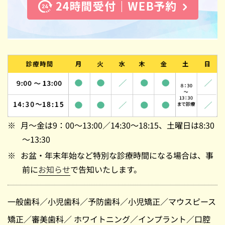
月～金は9：00～13:00／14:30～18:15、土曜日は8:30
～13:30
お盆・年末年始など特別な診療時間になる場合は、事
前に
お知らせ
で告知いたします。
一般歯科
／
小児歯科
／
予防歯科
／
小児矯正
／
マウスピース
矯正
／
審美歯科
／
ホワイトニング
／
インプラント
／
口腔