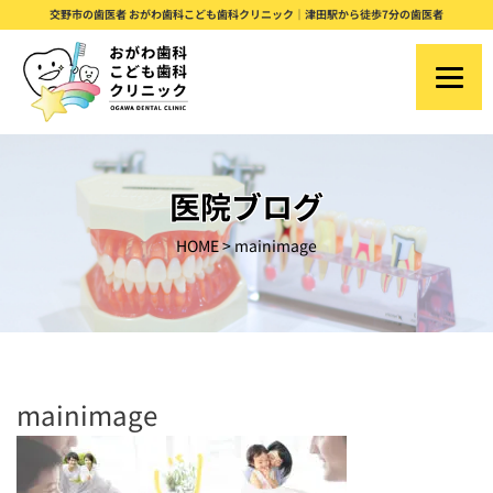
S
交野市の歯医者 おがわ歯科こども歯科クリニック｜津田駅から徒歩7分の歯医者
k
i
p
t
o
医院ブログ
c
HOME
>
mainimage
o
n
t
e
n
mainimage
t