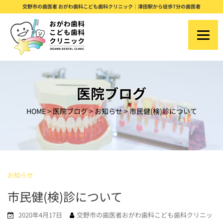
S
交野市の歯医者 おがわ歯科こども歯科クリニック｜津田駅から徒歩7分の歯医者
k
i
p
t
o
医院ブログ
c
HOME
>
医院ブログ
>
お知らせ
>
市民健(検)診について
o
n
t
e
お知らせ
n
市民健(検)診について
t
2020年4月17日
交野市の歯医者おがわ歯科こども歯科クリニッ