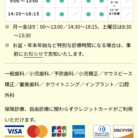
月～金は9：00～13:00／14:30～18:15、土曜日は8:30
～13:30
お盆・年末年始など特別な診療時間になる場合は、事
前に
お知らせ
で告知いたします。
一般歯科
／
小児歯科
／
予防歯科
／
小児矯正
／
マウスピース
矯正
／
審美歯科
／
ホワイトニング
／
インプラント
／
口腔
外科
保険診療、自由診療に関わらずクレジットカードがご利用
いただけます。