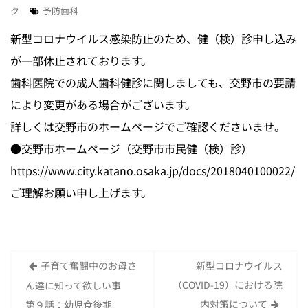
ク
予防歯科
新型コロナウイルス感染防止のため、健（検）
診申し込み
が一部休止されております。
歯科医院での成人歯科健診に関しましても、
交野市の要請
により変更がある場合がございます。
詳しくは交野市のホームページでご確認くださいませ。
●交野市ホームページ（交野市市民健（検）診）
https://www.city.katano.osaka.
jp/docs/2018040100022/
ご理解お願い申し上げます。
子育て奮闘中のお母さ
新型コロナウイルス
投
（COVID-19）における院
ん達に知って欲しい事
稿
内対策について
第９話：幼児食後期