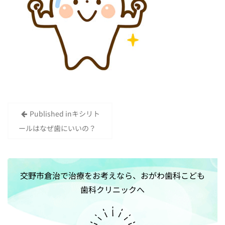
Published in
キシリト
投
ールはなぜ歯にいいの？
稿
ナ
ビ
交野市倉治で治療をお考えなら、おがわ歯科こども
ゲ
歯科クリニックへ
ー
シ