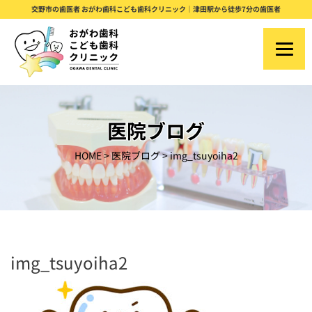
S
交野市の歯医者 おがわ歯科こども歯科クリニック｜津田駅から徒歩7分の歯医者
k
i
p
t
o
医院ブログ
c
HOME
>
医院ブログ
>
img_tsuyoiha2
o
n
t
e
n
img_tsuyoiha2
t