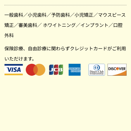
一般歯科
／
小児歯科
／
予防歯科
／
小児矯正
／
マウスピース
矯正
／
審美歯科
／
ホワイトニング
／
インプラント
／
口腔
外科
保険診療、自由診療に関わらずクレジットカードがご利用
いただけます。