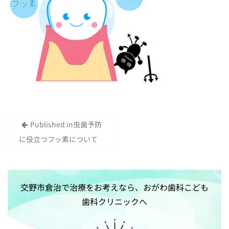
Published in
虫歯予防
投
に役立つフッ素について
稿
ナ
ビ
交野市倉治で治療をお考えなら、おがわ歯科こども
ゲ
歯科クリニックへ
ー
シ