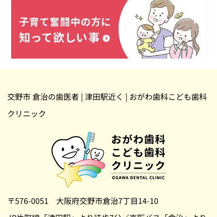
交野市 倉治の歯医者 | 津田駅近く | おがわ歯科こども歯科
クリニック
〒576-0051 大阪府交野市倉治7丁目14-10