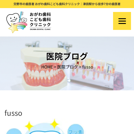
S
交野市の歯医者 おがわ歯科こども歯科クリニック｜津田駅から徒歩7分の歯医者
k
i
p
t
o
医院ブログ
c
HOME
>
医院ブログ
>
fusso
o
n
t
e
n
fusso
t