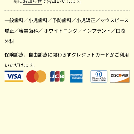
前に
お知らせ
で告知いたします。
一般歯科
／
小児歯科
／
予防歯科
／
小児矯正
／
マウスピース
矯正
／
審美歯科
／
ホワイトニング
／
インプラント
／
口腔
外科
保険診療、自由診療に関わらずクレジットカードがご利用
いただけます。