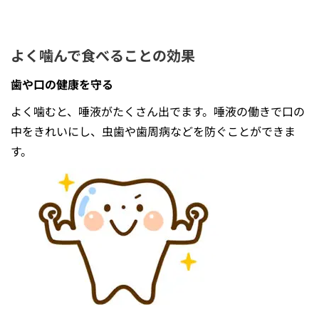
よく噛んで⾷べることの効果
⻭や⼝の健康を守る
よく噛むと、唾液がたくさん出でます。唾液の働きで⼝の
中をきれいにし、虫⻭や⻭周病などを防ぐことができま
す。