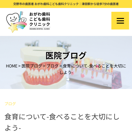
S
交野市の歯医者 おがわ歯科こども歯科クリニック｜津田駅から徒歩7分の歯医者
k
i
p
t
o
医院ブログ
c
HOME
>
医院ブログ
>
ブログ
>
⾷育について-食べることを大切に
o
しよう-
n
t
e
ブログ
n
⾷育について-食べることを大切にし
t
よう-