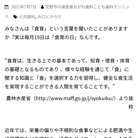
2021年7月7日
交野市の歯医者おがわ歯科こども歯科クリニッ
,
ク
小児歯科
お口とからだ
みなさんは「⾷育」という⾔葉を聞いたことがあります
か︖実は毎⽉19⽇は「⾷育の⽇」なんです。
“⾷育は、⽣きる上での基本であって、知育・徳育・体育
の基礎となるものであり 、様々な経験を通じて「⾷」に
関する知識と「⾷」を選択する⼒を習得し、健全な⾷⽣活
を実現することができる⼈間を育てることです。”
農林⽔産省（http://www.maff.go.jp/j/syokuiku/）より抜
粋
近年では、栄養の偏りや不規則な⾷事などによる肥満や⽣