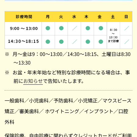
月～金は9：00～13:00／14:30～18:15、土曜日は8:30
～13:30
お盆・年末年始など特別な診療時間になる場合は、事
前に
お知らせ
で告知いたします。
一般歯科
／
小児歯科
／
予防歯科
／
小児矯正
／
マウスピース
矯正
／
審美歯科
／
ホワイトニング
／
インプラント
／
口腔
外科
保険診療、自由診療に関わらずクレジットカードがご利用