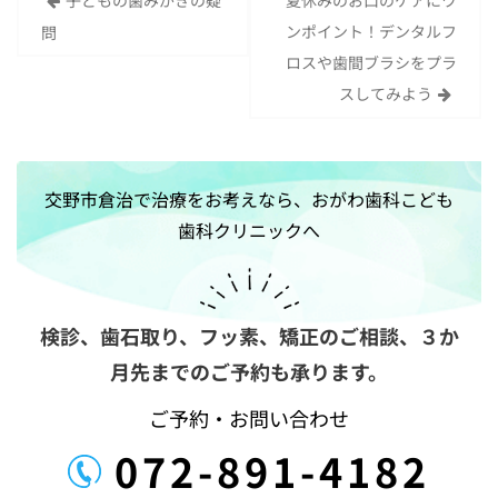
投
ンポイント！デンタルフ
問
稿
ロスや歯間ブラシをプラ
ナ
スしてみよう
ビ
ゲ
ー
交野市倉治で治療をお考えなら、おがわ歯科こども
シ
歯科クリニックへ
ョ
ン
検診、歯石取り、フッ素、矯正のご相談、
３か
月先までのご予約も承ります。
ご予約・お問い合わせ
072-891-4182