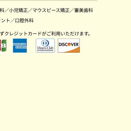
科
／
小児矯正
／
マウスピース矯正
／
審美歯科
ラント
／
口腔外科
ずクレジットカードがご利用いただけます。