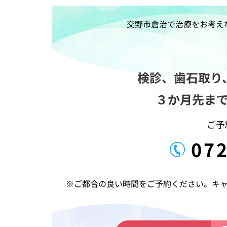
ナ
ビ
交野市倉治で治療をお考え
ゲ
ー
シ
検診、歯石取り
ョ
３か月先ま
ン
ご予
072
※ご都合の良い時間をご予約ください。キ