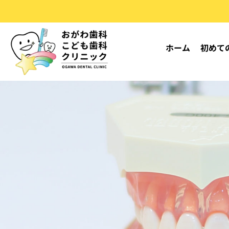
S
k
i
ホーム
初めて
p
t
o
c
o
n
t
e
n
t