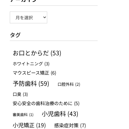
ア
ー
タグ
カ
イ
お口とからだ
(53)
ブ
ホワイトニング
(3)
マウスピース矯正
(6)
予防歯科
(59)
口腔外科
(2)
口臭
(3)
安心安全の歯科治療のために
(5)
小児歯科
(43)
審美歯科
(1)
小児矯正
(19)
感染症対策
(7)