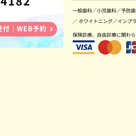
-4182
一般歯科
／
小児歯科
／
予防歯
／
ホワイトニング
／
インプ
保険診療、自由診療に関わら