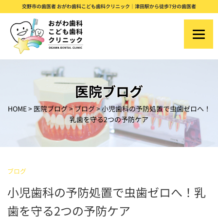
S
交野市の歯医者 おがわ歯科こども歯科クリニック｜津田駅から徒歩7分の歯医者
k
i
p
t
o
医院ブログ
c
HOME
>
医院ブログ
>
ブログ
>
小児歯科の予防処置で虫歯ゼロへ！
o
乳歯を守る2つの予防ケア
n
t
e
ブログ
n
小児歯科の予防処置で虫歯ゼロへ！乳
t
歯を守る2つの予防ケア