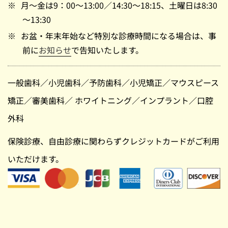
月～金は9：00～13:00／14:30～18:15、土曜日は8:30
～13:30
お盆・年末年始など特別な診療時間になる場合は、事
前に
お知らせ
で告知いたします。
一般歯科
／
小児歯科
／
予防歯科
／
小児矯正
／
マウスピース
矯正
／
審美歯科
／
ホワイトニング
／
インプラント
／
口腔
外科
保険診療、自由診療に関わらずクレジットカードがご利用
いただけます。