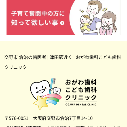
交野市 倉治の歯医者 | 津田駅近く | おがわ歯科こども歯科
クリニック
〒576-0051 大阪府交野市倉治7丁目14-10