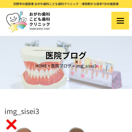
S
交野市の歯医者 おがわ歯科こども歯科クリニック｜津田駅から徒歩7分の歯医者
k
i
p
t
o
医院ブログ
c
HOME
>
医院ブログ
>
img_sisei3
o
n
t
e
n
img_sisei3
t