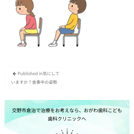
Published in
気にして
投
いますか？食事中の姿勢
稿
ナ
ビ
交野市倉治で治療をお考えなら、おがわ歯科こども
ゲ
歯科クリニックへ
ー
シ