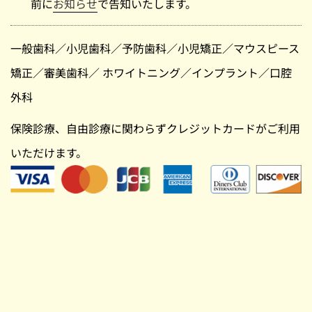
前に
お知らせ
で告知いたします。
一般歯科
／
小児歯科
／
予防歯科
／
小児矯正
／
マウスピース
矯正
／
審美歯科
／
ホワイトニング
／
インプラント
／
口腔
外科
保険診療、自由診療に関わらずクレジットカードがご利用
いただけます。